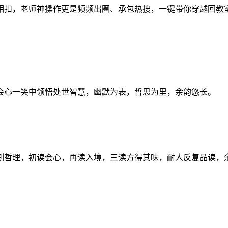
相扣，老师神操作更是频频出圈、承包热搜，一键带你穿越回教
会心一笑中领悟处世智慧，幽默为表，哲思为里，余韵悠长。
刻哲理，初读会心，再读入境，三读方得其味，耐人反复品读，