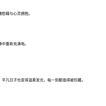
绪慰藉与心灵拥抱。
静中重新充满电。
，平凡日子也变得温柔发光，每一刻都值得被珍藏。