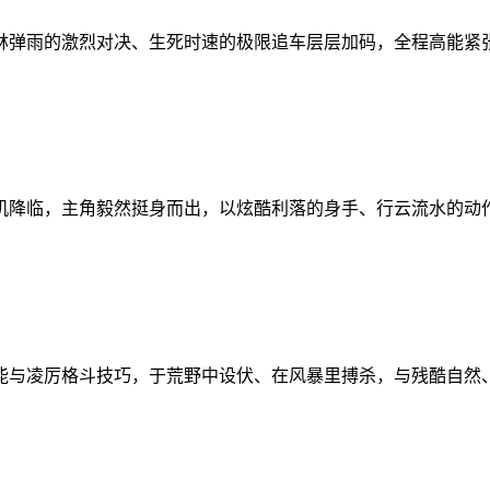
林弹雨的激烈对决、生死时速的极限追车层层加码，全程高能紧
机降临，主角毅然挺身而出，以炫酷利落的身手、行云流水的动
能与凌厉格斗技巧，于荒野中设伏、在风暴里搏杀，与残酷自然