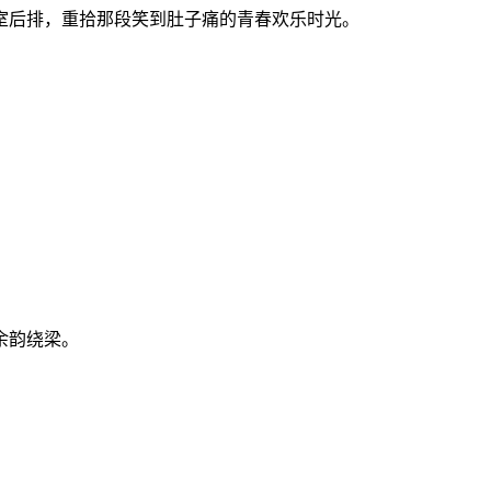
室后排，重拾那段笑到肚子痛的青春欢乐时光。
余韵绕梁。