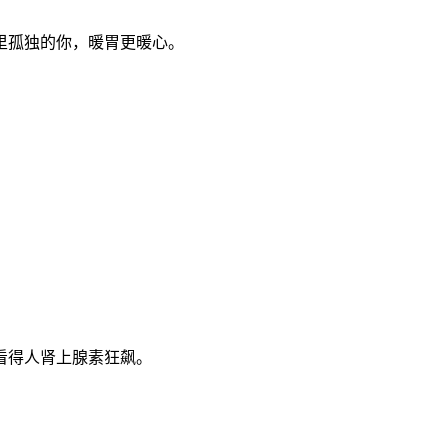
里孤独的你，暖胃更暖心。
看得人肾上腺素狂飙。