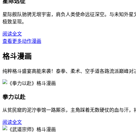
星际远征
星际舰队驰骋无垠宇宙，肩负人类使命远征深空。与未知外星
极致呈现。
阅读全文
查看更多动作漫画
格斗漫画
纯粹格斗盛宴高能来袭！泰拳、柔术、空手道各路流派巅峰对
拳力以赴
从贫民窟的泥泞拳馆一路厮杀，主角踩着无数硬仗的血与汗，
阅读全文