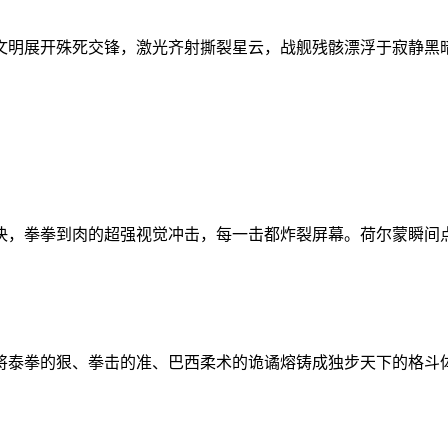
文明展开殊死交锋，激光齐射撕裂星云，战舰残骸漂浮于寂静黑
决，拳拳到肉的超强视觉冲击，每一击都炸裂屏幕。荷尔蒙瞬间
将泰拳的狠、拳击的准、巴西柔术的诡谲熔铸成独步天下的格斗