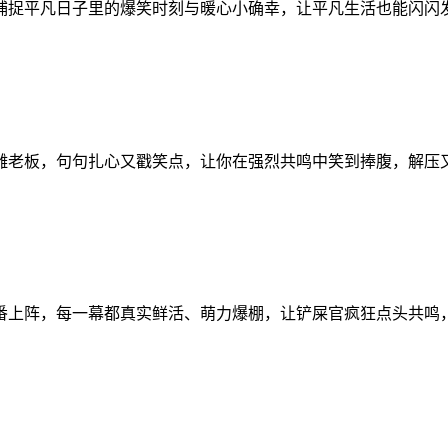
捕捉平凡日子里的爆笑时刻与暖心小确幸，让平凡生活也能闪闪
雕老板，句句扎心又戳笑点，让你在强烈共鸣中笑到捧腹，解压
番上阵，每一幕都真实鲜活、萌力爆棚，让铲屎官疯狂点头共鸣