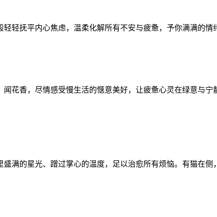
般轻轻抚平内心焦虑，温柔化解所有不安与疲惫，予你满满的情
、闻花香，尽情感受慢生活的惬意美好，让疲惫心灵在绿意与宁
里盛满的星光、蹭过掌心的温度，足以治愈所有烦恼。有猫在侧