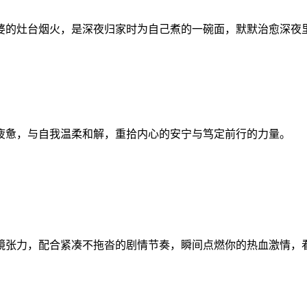
婆的灶台烟火，是深夜归家时为自己煮的一碗面，默默治愈深夜
疲惫，与自我温柔和解，重拾内心的安宁与笃定前行的力量。
镜张力，配合紧凑不拖沓的剧情节奏，瞬间点燃你的热血激情，